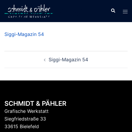
Zum
Siggi-Magazin 54
Inhalt
springen
Siggi-Magazin 54
Beitrags-
Siggi-Magazin 54
Navigation
SCHMIDT & PÄHLER
Grafische Werkstatt
Siegfriedstraße 33
33615 Bielefeld